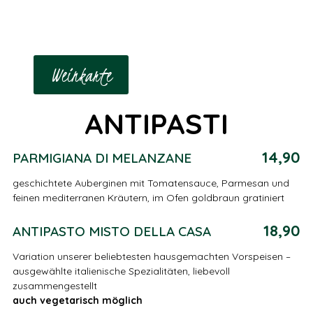
Weinkarte
UNSERE
SPEISEKARTE
ANTIPASTI
Italienisch genießen Ristorante Casa
Leo in Krefeld!
14,90
PARMIGIANA DI MELANZANE
geschichtete Auberginen mit Tomatensauce, Parmesan und
feinen mediterranen Kräutern, im Ofen goldbraun gratiniert
Jetzt reservieren!
18,90
ANTIPASTO MISTO DELLA CASA
Variation unserer beliebtesten hausgemachten Vorspeisen –
ausgewählte italienische Spezialitäten, liebevoll
zusammengestellt
auch vegetarisch möglich