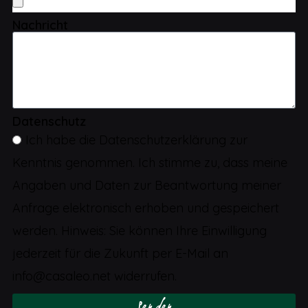
Nachricht
Datenschutz
Ich habe die Datenschutzerklärung zur
Kenntnis genommen. Ich stimme zu, dass meine
Angaben und Daten zur Beantwortung meiner
Anfrage elektronisch erhoben und gespeichert
werden. Hinweis: Sie können Ihre Einwilligung
jederzeit für die Zukunft per E-Mail an
info@casaleo.net widerrufen.
Senden