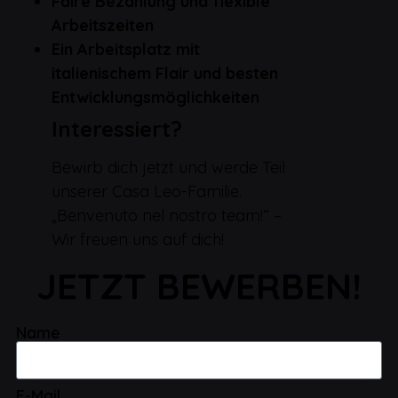
Faire Bezahlung und flexible
Arbeitszeiten
Ein Arbeitsplatz mit
italienischem Flair und besten
Entwicklungsmöglichkeiten
Interessiert?
Bewirb dich jetzt und werde Teil
unserer Casa Leo-Familie.
„Benvenuto nel nostro team!“ –
Wir freuen uns auf dich!
JETZT BEWERBEN!
Name
E-Mail