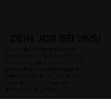
DEIN JOB BEI UNS!
Du liebst die italienische Küche und
arbeitest gerne mit Menschen? Dann
bist du im Ristorante Casa Leo
genau richtig! Wir suchen engagierte
Teammitglieder, die mit Leidenschaft,
Herzlichkeit und Professionalität
unsere Gäste verwöhnen.